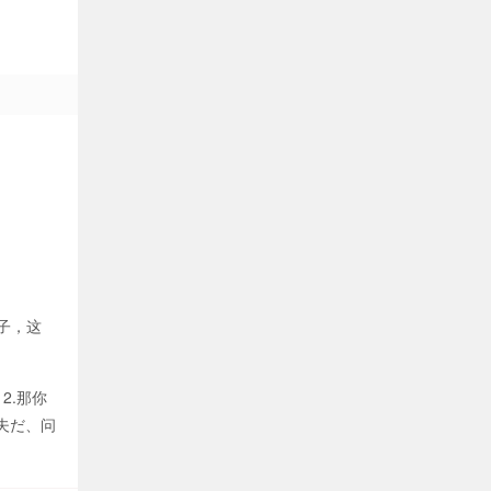
子，这
2.那你
丈夫だ、问