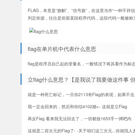
FLAG，本意是“旗帜”、“信号旗”，在这里当作“一种不
判定依据，往往是前面某段程序代码，这段代码一般被称为F
flag在单片机中代表什么意思
flag是程序员自己起的变量名，一般情况下将其看作为
立flag什么意思？【是我说了我要做这件事
就是一种死亡标记，一旦你2113有Flag的表现，如果不去立
我一定会回来的，然后和你结4102婚← 这就是立Flag
再反Flag 看来我无法回去了，一切都放1653手一搏吧内
这就是二容次元的Flag了- -关于咱们这三次元...你就