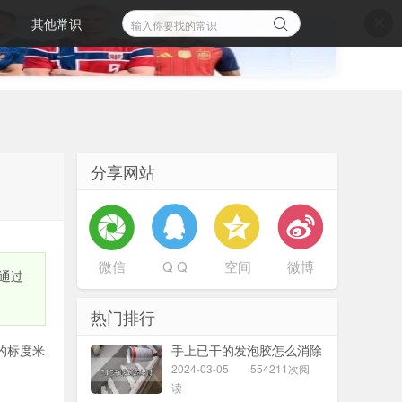
其他常识
✕
分享网站
微信
Q Q
空间
微博
通过
热门排行
的标度米
手上已干的发泡胶怎么消除
2024-03-05
554211次阅
读