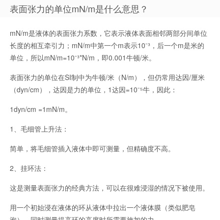
表面张力的单位mN/m是什么意思？
mN/m是液体的表面张力系数，它表示液体表面相邻两部分间单位
长度的相互牵引力；mN/m中第一个m表示10⁻³，后一个m是米的
单位，所以mN/m=10⁻³*N/m，即0.001牛顿/米。
表面张力的单位在SI制中为牛顿/米（N/m），但仍常用达因/厘米
（dyn/cm），达因是力的单位，1达因=10⁻⁵牛，因此：
1dyn/cm =1mN/m。
1、毛细管上升法：
简单，将毛细管插入液体中即可测量，但精确度不高。
2、挂环法：
这是测量表面张力的经典方法，可以在很难浸湿的情况下被使用。
用一个初始浸在液体的环从液体中拉出一个液体膜（类似肥皂
泡），同时测量提高环的高度时所需要施加的力。