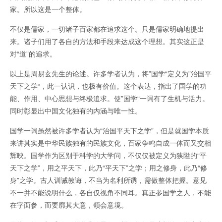
家。所以这是一个整体。
不仅是儒家，一切诸子百家都在追求这个。只是儒家明确地提出
来。诸子们用了各自的方法和手段来达成这个理想。其实这正是
对“道”的追求。
以上是周易玄先生的论述。许多学者认为，将”国学“定义为”治国平
天下之学“，此一认识，也极有价值。这个表达，指出了国学的功
能、作用、中心思想与终极追求。使”国学“一词有了生机与活力。
同时彰显出中国文化独有的内涵与唯一性。
国学一词虽然被许多学者认为“治国平天下之学”，但是就国学本质
来讲其实是中华民族独有的民族文化，百家争鸣自成一体而又交相
辉映。国学作为区别于科学的大学问，不仅仅被定义为狭隘的“平
天下之学”，用之平天下，此乃“平天下”之学；用之修身，此乃“修
身”之学。古人训诫教诲，不当为名利所诱，需做整体把握。意见
不一并不能说明什么，各自仅视角不同耳。真正参国学之人，不能
在字面参，而要廓其大意，领会意境。