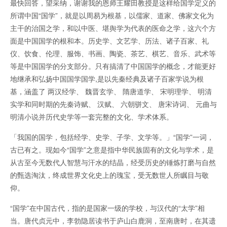
最快回答，望采纳，谢谢我的恩师王耀田教授是这样给国学定义的
所谓中国“国学”，就是以周易为根基，以儒家、道家、佛家文化为
主干的治国之学，和以中医、堪舆学为代表的医命之学，这六个方
面是中国国学的根和本。历史学、文艺学、历法、诸子百家、礼
仪、饮食、伦理、服饰、书画、陶瓷、茶艺、棋艺、音乐、武术等
等是中国国学的分支部分。只有搞清了中国国学的概念，才能更好
地继承和弘扬中国国学国学,是以先秦经典及诸子百家学说为根
基，涵盖了 两汉经学、 魏晋玄学、 隋唐道学、 宋明理学、 明清
实学和同时期的先秦诗赋、 汉赋、 六朝骈文、 唐宋诗词、 元曲与
明清小说并历代史学等一套完整的文化、学术体系。
「我国的国学，包括经学、史学、子学、文学等。」“国学”一词，
古已有之。现如今“国学”之意是指中华民族固有的文化与学术，是
从古至今无数代人智慧与汗水的结晶，经受历史的锤炼打磨与自然
的甄选淘汰，终成世界文化史上的瑰宝，受无数世人所瞩目与敬
仰。
“国学”在中国古代，指的是国家一级的学校，与汉代的“太学”相
当。唐代贞元中，李勃隐居读书于庐山白鹿洞，至南唐时，在其遗