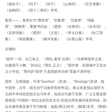
《抱朴子》、《列子》、《孙子》、《山海经》、《艺文类聚》、
《金刚经》、《四十二章经》等等。
集部——：集部分为“楚辞类”、“别集类”、“总集类”、“词曲
类”、“闺阁类”，重要书目如：《楚辞、《全唐诗》，《全宋词》，
《乐府诗集》、《楚辞》、《文选》、《李太白集》、《杜工部
集》、《韩昌黎集》、《柳河东集》、《白香山集》等等。
任继昉:
“国学”一词，古已有之。《周礼.春官.乐师》：“乐师掌国学之政，
以教国子小舞。”孙诒让《周礼.正义》：“国学者，在国城中王宫左
之小学也。”周代的“国学”只是国家所办的“贵族子弟学校”。
国学，又称国故，可译“GuoXue”（音译）、“Sinology”(意译，指
中国学，汉学，因无别于汉族学而有争议)。狭义的是指以儒学为
主的中华传统思想文化与学术，包括古代诸子百家。广义主要是根
据胡适:“中国的一切过去的历史文化”的说法而拓展外延和内涵，指
以先秦经典及诸子学为根基，涵盖(两汉)经学、(魏晋)玄学、(隋唐)