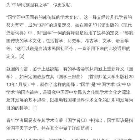
为“中华民族固有之学”，似更妥帖。
“国学即中国固有的或传统的学术文化”。这一释义经过几代学者的
努力坚守，成为“国学”的通常定义。如在商务印书馆出版的《现代
汉语词典》中，对“国学”一词的解释就是沿用了这样的定义：“称我
国传统的学术文化，包括哲学、历史学、考古学、文学、语言学
等。”这可以说是自清末民国初至今，一直沿用下来的比较通用的
定义。[2]
就国内而言，鉴于上述缺陷，有的学者尝试从内涵上重新释义《国
学》。如宋定国教授在其《国学三部曲》（首都师范大学出版社20
13年1月版）中，就作了这样的阐释：“国学”是“中国学术”或“中华
学术”的国内简称，是研究中国即中华民族之传统学术文化之源流
及其发展的基本规律，以推动我国和世界学术文化的进步和发展为
目的的科学。[1]
青年学者周易玄在其学术专著《国学旨归》中指出，国学应该是指
治国平天下之学。并在其文中做了详细辨析：