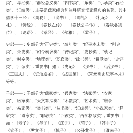
类”、“孝经类”、“群经总义类”、“四书类”、“乐类”、“小学类”“石经
类”、“汇编类”，主要是儒家经典和注释研究儒家经典的名著。其中
儒学十三经：《周易》、《尚书》、《周礼》、《礼记》、《仪
礼》、《诗经》、《春秋左传》、《春秋公羊传》、《春秋谷梁
传》、《论语》、《孝经》、《尔雅》、《孟子》。
史部——：史部分为“正史类”、“编年类”、“纪事本末类”、“别史
类”、“杂史类”、“诏令奏议类”、“传记类”、“史抄类”、“载记
类”、“时令类”、“地理类”、“职官类”、“政书类”、“目录类”、“史评
类”、“汇编类”，重要书目如：《史记》、《汉书》、《后汉书》、
《三国志》、《资治通鉴》、《战国策》、《宋元明史纪事本末》
等等。
子部——：子部分为“儒家类”、“兵家类”、“法家类”、“农家
类”、“医家类”、“天文算法类”、“术数类”、“艺术类”、“谱录
类”、“杂家类”、“类书类”、“丛书类”、“汇编类”、“小说家类”、“释
家类”、“道家类”、“耶教类”、“回教类”、“西学格致类”，重要书目
如：《老子》、《墨子》、《庄子》、《荀子》、《韩非子》、
《管子》、《尹文子》、《慎子》、《公孙龙子》、《淮南子》、