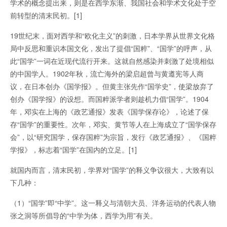
学术的概念提出来，则是在西学东渐、我国社会和学术文化处于空
前转型的清末民初。[1]
19世纪末，面对西学和“欧化主义”的刺激，日本学界从世界文化格
局中反思和重识本国文化，发出了提倡“国粹”、“国学”的呼声，从
此“国学”一词在近现代流行开来。这就自然感染并刺激了处境相似
的中国学人。1902年秋，流亡海外的梁启超曾与黄遵宪等人商
议，在日本创办《国学报》。但黄主张先作“国学史”，使梁放弃了
创办《国学报》的设想。而国粹派学者则趁机力倡“国学”。1904
年，邓实在上海的《政艺通报》发表《国学保存论》，论述了保
存“国学”的重要性。次年，邓实、黄节等人在上海成立了“国学保存
会”，以“研究国学，保存国粹”为宗旨，发行《政艺通报》、《国粹
学报》，标志着“国学”在国内的立足。[1]
就国内而言，清末民初，学界对“国学”的释义争议很大，大致有以
下几种：
（1）“国学”即“中学”。这一释义与清朝大员、洋务运动的代表人物
张之洞等所倡导的“中学为体，西学为用”有关。