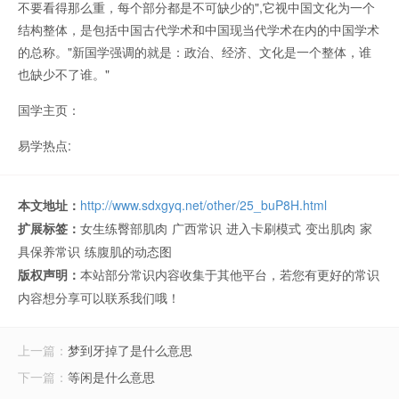
不要看得那么重，每个部分都是不可缺少的",它视中国文化为一个
结构整体，是包括中国古代学术和中国现当代学术在内的中国学术
的总称。"新国学强调的就是：政治、经济、文化是一个整体，谁
也缺少不了谁。"
国学主页：
易学热点:
本文地址：
http://www.sdxgyq.net/other/25_buP8H.html
扩展标签：
女生练臀部肌肉
广西常识
进入卡刷模式
变出肌肉
家
具保养常识
练腹肌的动态图
版权声明：
本站部分常识内容收集于其他平台，若您有更好的常识
内容想分享可以联系我们哦！
上一篇：
梦到牙掉了是什么意思
下一篇：
等闲是什么意思