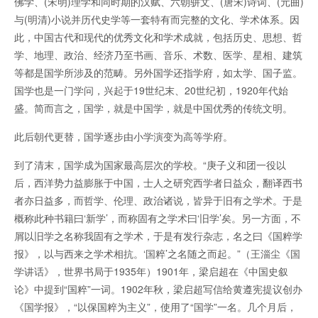
佛学、(宋明)理学和同时期的汉赋、六朝骈文、(唐宋)诗词、(元曲)
与(明清)小说并历代史学等一套特有而完整的文化、学术体系。因
此，中国古代和现代的优秀文化和学术成就，包括历史、思想、哲
学、地理、政治、经济乃至书画、音乐、术数、医学、星相、建筑
等都是国学所涉及的范畴。另外国学还指学府，如太学、国子监。
国学也是一门学问，兴起于19世纪末、20世纪初，1920年代始
盛。简而言之，国学，就是中国学，就是中国优秀的传统文明。
此后朝代更替，国学逐步由小学演变为高等学府。
到了清末，国学成为国家最高层次的学校。“庚子义和团一役以
后，西洋势力益膨胀于中国，士人之研究西学者日益众，翻译西书
者亦日益多，而哲学、伦理、政治诸说，皆异于旧有之学术。于是
概称此种书籍曰‘新学’，而称固有之学术曰‘旧学’矣。另一方面，不
屑以旧学之名称我固有之学术，于是有发行杂志，名之曰《国粹学
报》，以与西来之学术相抗。‘国粹’之名随之而起。”（王淄尘《国
学讲话》，世界书局于1935年）1901年，梁启超在《中国史叙
论》中提到“国粹”一词。1902年秋，梁启超写信给黄遵宪提议创办
《国学报》，“以保国粹为主义”，使用了“国学”一名。几个月后，