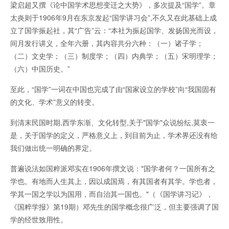
梁启超又撰《论中国学术思想变迁之大势》，多次提及“国学”。章
太炎则于1906年9月在东京发起“国学讲习会”,不久又在此基础上成
立了国学振起社，其“广告”云：“本社为振起国学、发扬国光而设，
间月发行讲义，全年六册，其内容共分六种：（一）诸子学；
（二）文史学；（三）制度学；（四）内典学；（五）宋明理学；
（六）中国历史。”
至此，“国学”一词在中国也完成了由“国家设立的学校”向“我国固有
的文化、学术”意义的转变。
到清末民国时期,西学东渐、文化转型,关于"国学"众说纷纭,莫衷一
是，关于国学的定义，严格意义上，到目前为止，学术界还没有给
我们做出统一明确的界定。
普遍说法如国粹派邓实在1906年撰文说："国学者何？一国所有之
学也。有地而人生其上，因以成国焉，有其国者有其学。学也者，
学其一国之学以为国用，而自治其一国也。"（《国学讲习记》，
《国粹学报》第19期）邓先生的国学概念很广泛，但主要强调了国
学的经世致用性。