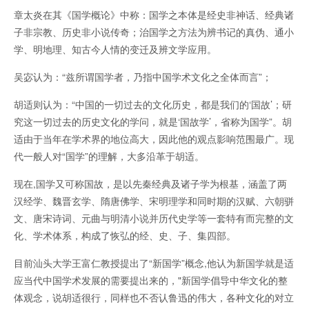
章太炎在其《国学概论》中称：国学之本体是经史非神话、经典诸
子非宗教、历史非小说传奇；治国学之方法为辨书记的真伪、通小
学、明地理、知古今人情的变迁及辨文学应用。
吴宓认为：“兹所谓国学者，乃指中国学术文化之全体而言”；
胡适则认为：“中国的一切过去的文化历史，都是我们的‘国故’；研
究这一切过去的历史文化的学问，就是‘国故学’，省称为国学”。胡
适由于当年在学术界的地位高大，因此他的观点影响范围最广。现
代一般人对“国学”的理解，大多沿革于胡适。
现在,国学又可称国故，是以先秦经典及诸子学为根基，涵盖了两
汉经学、魏晋玄学、隋唐佛学、宋明理学和同时期的汉赋、六朝骈
文、唐宋诗词、元曲与明清小说并历代史学等一套特有而完整的文
化、学术体系，构成了恢弘的经、史、子、集四部。
目前汕头大学王富仁教授提出了“新国学”概念,他认为新国学就是适
应当代中国学术发展的需要提出来的，"新国学倡导中华文化的整
体观念，说胡适很行，同样也不否认鲁迅的伟大，各种文化的对立