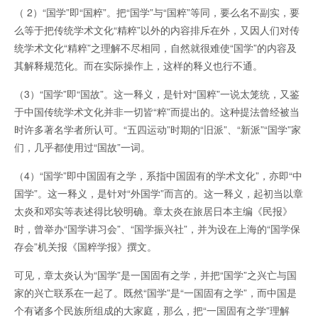
（ 2）“国学”即“国粹”。把“国学”与“国粹”等同，要么名不副实，要
么等于把传统学术文化“精粹”以外的内容排斥在外，又因人们对传
统学术文化“精粹”之理解不尽相同，自然就很难使“国学”的内容及
其解释规范化。而在实际操作上，这样的释义也行不通。
（3）“国学”即“国故”。这一释义，是针对“国粹”一说太笼统，又鉴
于中国传统学术文化并非一切皆“粹”而提出的。这种提法曾经被当
时许多著名学者所认可。“五四运动”时期的“旧派”、“新派”“国学”家
们，几乎都使用过“国故”一词。
（4）“国学”即中国固有之学，系指中国固有的学术文化”，亦即“中
国学”。这一释义，是针对“外国学”而言的。这一释义，起初当以章
太炎和邓实等表述得比较明确。章太炎在旅居日本主编《民报》
时，曾举办“国学讲习会”、“国学振兴社”，并为设在上海的“国学保
存会”机关报《国粹学报》撰文。
可见，章太炎认为“国学”是一国固有之学，并把“国学”之兴亡与国
家的兴亡联系在一起了。既然“国学”是“一国固有之学”，而中国是
个有诸多个民族所组成的大家庭，那么，把“一国固有之学”理解