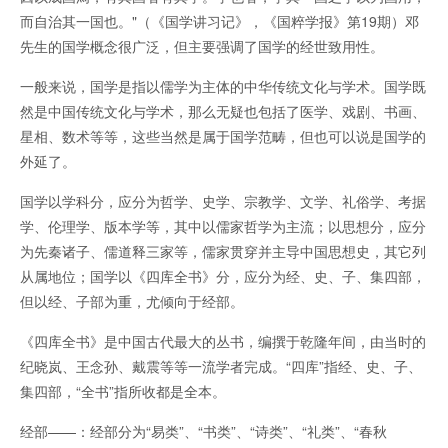
而自治其一国也。"（《国学讲习记》，《国粹学报》第19期）邓
先生的国学概念很广泛，但主要强调了国学的经世致用性。
一般来说，国学是指以儒学为主体的中华传统文化与学术。国学既
然是中国传统文化与学术，那么无疑也包括了医学、戏剧、书画、
星相、数术等等，这些当然是属于国学范畴，但也可以说是国学的
外延了。
国学以学科分，应分为哲学、史学、宗教学、文学、礼俗学、考据
学、伦理学、版本学等，其中以儒家哲学为主流；以思想分，应分
为先秦诸子、儒道释三家等，儒家贯穿并主导中国思想史，其它列
从属地位；国学以《四库全书》分，应分为经、史、子、集四部，
但以经、子部为重，尤倾向于经部。
《四库全书》是中国古代最大的丛书，编撰于乾隆年间，由当时的
纪晓岚、王念孙、戴震等等一流学者完成。“四库”指经、史、子、
集四部，“全书”指所收都是全本。
经部——：经部分为“易类”、“书类”、“诗类”、“礼类”、“春秋