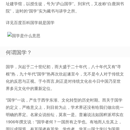
址建学馆，以授生徒，号为“庐山国学”。到宋代，又改称“白鹿洞书
院”，这时的“国学”实为藏书与讲学之所。
详见百度百科国学就是国学
何谓国学？
国学，兴起于二十世纪初，而大盛于二十年代，八十年代又有"寻
根"热，九十年代"国学"热再次欣起遂至今，无不是今人对于传统文
化的反思与正视。于今而言,则正是对传统文化在今日中国乃至世
界多元文化中的重新定位。
"国学"一说，产生于西学东渐、文化转型的历史时期。而关于国学
的定义，严格意义上，到目前为止，学术界还没有给我们做出统一
明确的界定。名家众说纷纭，莫衷一是。普遍说法如国粹派邓实在
1906年撰文说："国学者何？一国所有之学也。有地而人生其上，
因以成国焉，有其国者有其学。学也者，学其一国之学以为国用，