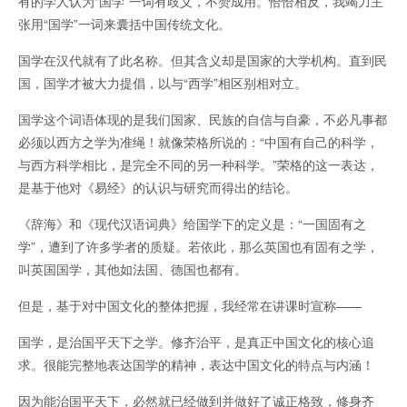
有的学人认为“国学”一词有歧义，不赞成用。恰恰相反，我竭力主
张用“国学”一词来囊括中国传统文化。
国学在汉代就有了此名称。但其含义却是国家的大学机构。直到民
国，国学才被大力提倡，以与“西学”相区别相对立。
国学这个词语体现的是我们国家、民族的自信与自豪，不必凡事都
必须以西方之学为准绳！就像荣格所说的：“中国有自己的科学，
与西方科学相比，是完全不同的另一种科学。”荣格的这一表达，
是基于他对《易经》的认识与研究而得出的结论。
《辞海》和《现代汉语词典》给国学下的定义是：“一国固有之
学”，遭到了许多学者的质疑。若依此，那么英国也有固有之学，
叫英国国学，其他如法国、德国也都有。
但是，基于对中国文化的整体把握，我经常在讲课时宣称——
国学，是治国平天下之学。修齐治平，是真正中国文化的核心追
求。很能完整地表达国学的精神，表达中国文化的特点与内涵！
因为能治国平天下，必然就已经做到并做好了诚正格致，修身齐