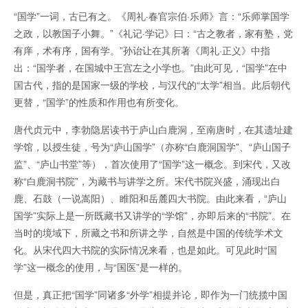
“国学”一词，古已有之。《周礼·春官宗伯·乐师》言：“乐师掌国学
之政，以教国子小舞。”《礼记·学记》曰：“古之教者，家有塾，党
有庠，术有序，国有学。”孙诒让在其所著《周礼·正义》中指
出：“国学者，在国城中王宫左之小学也。”由此可见，“国学”在中
国古代，指的是国家一级的学校，与汉代的“太学”相当。此后朝代
更替，“国学”的性质和作用也有所变化。
唐代贞元中，李勃隐居读书于庐山白鹿洞，至南唐时，在其遗址建
学馆，以授生徒，号为“庐山国学”（亦称“白鹿洞国学”、“庐山国子
监”、“庐山书堂”等），首次使用了“国学”这一概念。到宋代，又改
称“白鹿洞书院”，为藏书与讲学之所。宋代书院兴盛，涌现出白
鹿、石鼓（一说嵩阳）、睢阳和岳麓四大书院。由此来看，“庐山
国学”实际上是一所既藏书又讲学的“学馆”，亦即后来的“书院”。在
当时的境域下，所藏之书和所讲之学，自然是中国的传统学术文
化。从宋代四大书院的实际情况来看，也是如此。可见此时“国
学”这一概念的使用，与“国医”是一样的。
但是，真正把“国学”同诸多“外学”相提并论，即作为一门统揽中国