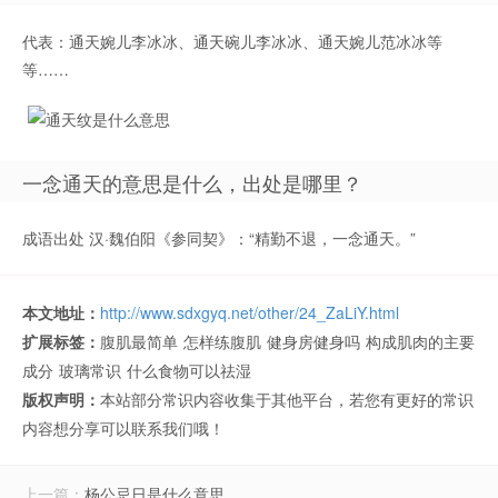
代表：通天婉儿李冰冰、通天碗儿李冰冰、通天婉儿范冰冰等
等……
一念通天的意思是什么，出处是哪里？
成语出处 汉·魏伯阳《参同契》：“精勤不退，一念通天。”
本文地址：
http://www.sdxgyq.net/other/24_ZaLiY.html
扩展标签：
腹肌最简单
怎样练腹肌
健身房健身吗
构成肌肉的主要
成分
玻璃常识
什么食物可以祛湿
版权声明：
本站部分常识内容收集于其他平台，若您有更好的常识
内容想分享可以联系我们哦！
上一篇：
杨公忌日是什么意思