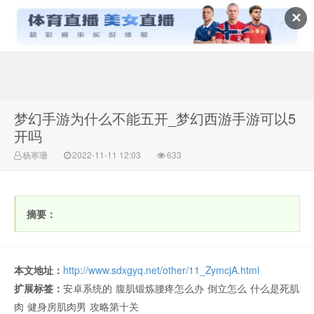
✕
常识百科网
梦幻手游为什么不能五开_梦幻西游手游可以5
开吗
杨寒珊
2022-11-11 12:03
633
摘要：
本文地址：
http://www.sdxgyq.net/other/11_ZymcjA.html
扩展标签：
安卓系统的
腹肌锻炼腰疼怎么办
倒立怎么
什么是死肌
肉
健身房肌肉男
攻略第十关