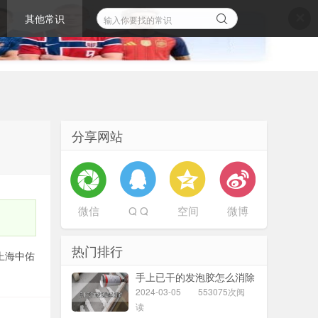
其他常识
✕
分享网站
微信
Q Q
空间
微博
热门排行
上海中佑
手上已干的发泡胶怎么消除
2024-03-05
553075次阅
读