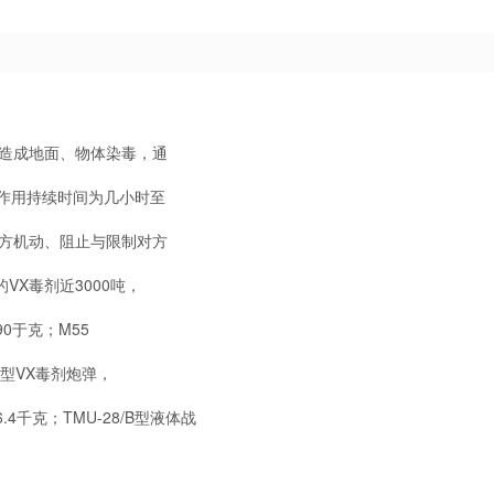
体造成地面、物体染毒，通
作用持续时间为几小时至
对方机动、阻止与限制对方
X毒剂近3000吨，
0于克；M55
22型VX毒剂炮弹，
4千克；TMU-28/B型液体战