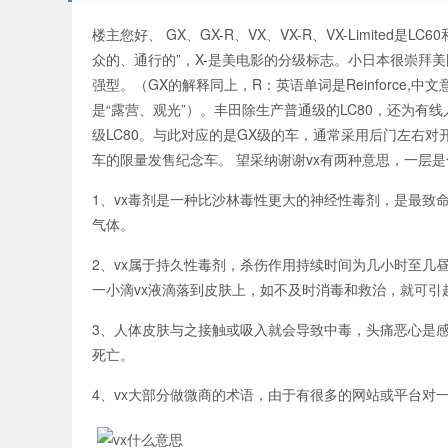
楼主您好、 GX、GX-R、VX、VX-R、VX-Limited是L
众的、通行的”，X-是美电影的分级标志。小日本很崇拜美
强型。（GX的解释同上，R：英语单词是Reinforce,中文
是“露营、观光”）。丰田除生产普通级的LC80，还为
级LC80。与此对应的是GX级的车，通常采用后门左右对开的普通
车的限量发售纪念车。 望采纳谢谢vx有两种意思，一层
1、vx毒剂是一种比沙林毒性更大的神经性毒剂，是最致
气体。
2、vx属于持久性毒剂，杀伤作用持续时间为几小时至几昼
一小滴vx液滴落到皮肤上，如不及时消毒和救治，就可引
3、人体皮肤与之接触或吸入就会导致中毒，头痛恶心是感
死亡。
4、vx大部分做微商的术语，由于有很多的网站或平台对