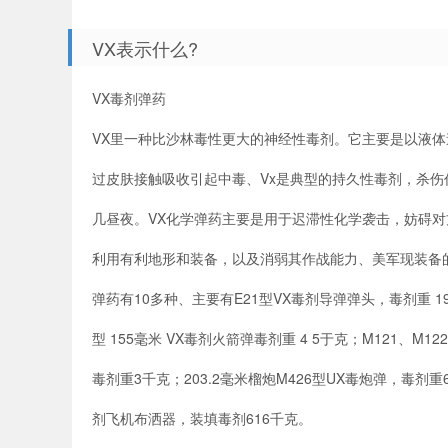
VX表示什么?
VX毒剂弹药
VX里一种比沙林毒性更大的神经性毒剂。它主要是以液
过皮肤接触吸收引起中毒、Vx是典型的持久性毒剂，杀伤
几昼夜。VX化学弹药主要是用于迟滞性化学袭击，妨碍
利用有利地形和装备，以及消弱其作战能力、美军现装备的V
弹药有10多种、主要有E21型VX毒剂导弹弹头，毒剂重 19
型 155毫米 VX毒剂火箭弹毒剂重 4 5于克；M121、M1
毒剂重3千克；203.2毫米榴炮M426型UX毒炮弹，毒剂重6.
剂飞机布洒器，装填毒剂616千克。