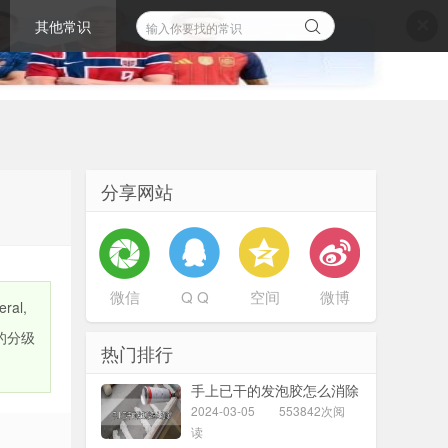
其他常识
✕
分享网站
微信
Q Q
空间
微博
al,
的分级
热门排行
手上已干的发泡胶怎么消除
2024-03-05
553842次阅
读