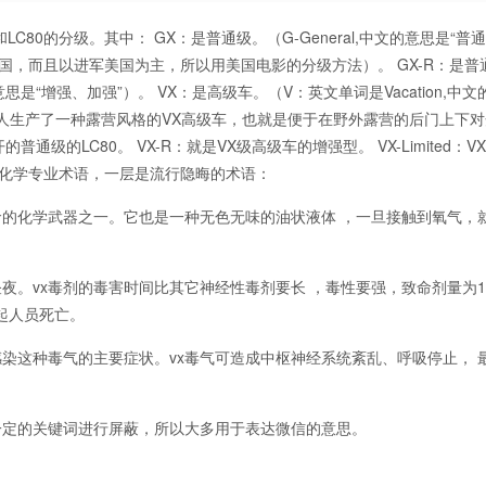
C60和LC80的分级。其中： GX：是普通级。（G-General,中文的意思是“
国，而且以进军美国为主，所以用美国电影的分级方法）。 GX-R：是普
意思是“增强、加强”）。 VX：是高级车。（V：英文单词是Vacation,中
有线人生产了一种露营风格的VX高级车，也就是便于在野外露营的后门上下
级的LC80。 VX-R：就是VX级高级车的增强型。 VX-Limited：V
是化学专业术语，一层是流行隐晦的术语：
命的化学武器之一。它也是一种无色无味的油状液体 ，一旦接触到氧气，
夜。vx毒剂的毒害时间比其它神经性毒剂要长 ，毒性要强，致命剂量为1
起人员死亡。
染这种毒气的主要症状。vx毒气可造成中枢神经系统紊乱、呼吸停止， 
一定的关键词进行屏蔽，所以大多用于表达微信的意思。