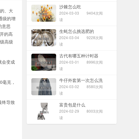
沙棘怎么吃
普通的、大
2024-03-03
9404次阅
通级的增
读
文的意思
生蚝怎么挑选肥的
对开的高
2024-03-04
9228次阅
X级高级
读
古代有哪五种计时器
就会变成
2024-03-01
8996次阅
读
牛仔外套第一次怎么洗
0毫克，
2024-03-02
8580次阅
读
最终导致
富贵包是什么
2024-02-29
8003次阅
读