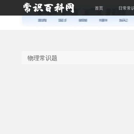
首页
日常常
常识百科网
物理常识题