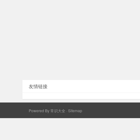
友情链接
Powered By
常识大全
·
Sitemap