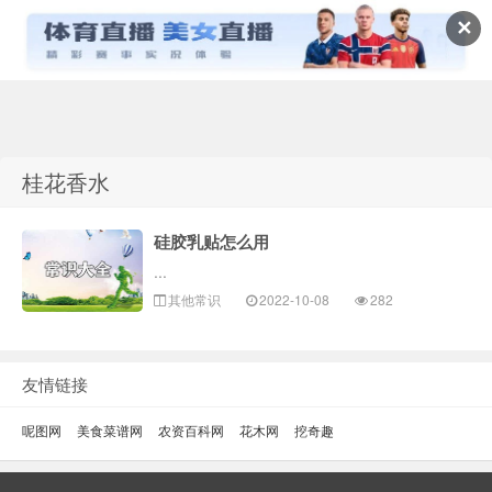
✕
常识百科网
桂花香水
硅胶乳贴怎么用
...
其他常识
2022-10-08
282
友情链接
呢图网
美食菜谱网
农资百科网
花木网
挖奇趣